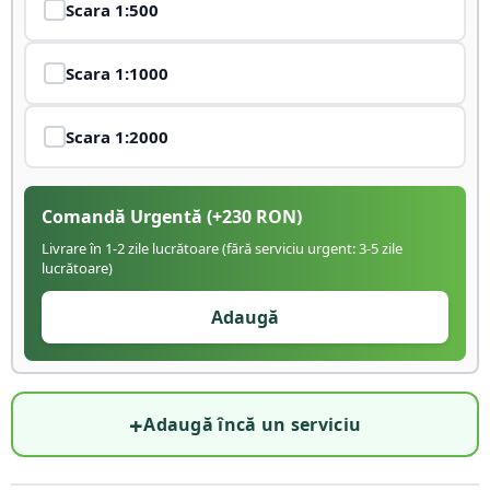
Scara
1:500
Scara
1:1000
Scara
1:2000
Comandă Urgentă
(+
230
RON)
Livrare în 1-2 zile lucrătoare (fără serviciu urgent: 3-5 zile
lucrătoare)
Adaugă
+
Adaugă încă un serviciu