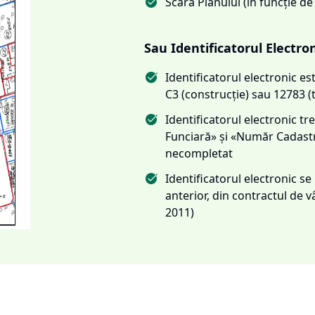
Scara Planului (în funcție de
Sau Identificatorul Electro
Identificatorul electronic 
C3 (construcție) sau 12783 (
Identificatorul electronic 
Funciară» și «Număr Cadas
necompletat
Identificatorul electronic s
anterior, din contractul de
2011)