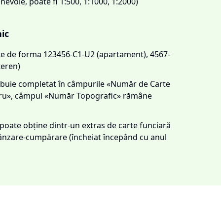
 nevoie, poate fi 1:500, 1:1000, 1:2000)
nic
este de forma 123456-C1-U2 (apartament), 4567-
teren)
trebuie completat în câmpurile «Număr de Carte
tru», câmpul «Număr Topografic» rămâne
e poate obține dintr-un extras de carte funciară
 vânzare-cumpărare (încheiat începând cu anul