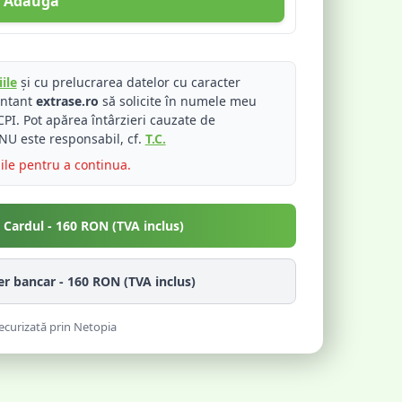
Adaugă
ile
și cu prelucrarea datelor cu caracter
entant
extrase.ro
să solicite în numele meu
PI. Pot apărea întârzieri cauzate de
NU este responsabil, cf.
T.C.
iile pentru a continua.
u Cardul -
160
RON (TVA inclus)
fer bancar -
160
RON (TVA inclus)
ecurizată prin Netopia