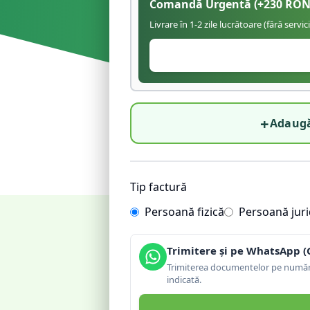
Comandă Urgentă
(+
230
RON
Livrare în 1-2 zile lucrătoare (fără servic
+
Adaugă
Tip factură
Persoană fizică
Persoană juri
Trimitere și pe WhatsApp (
Trimiterea documentelor pe număru
indicată.