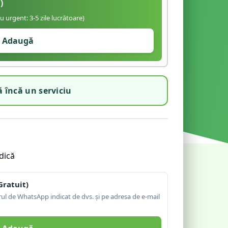
)
iu urgent: 3-5 zile lucrătoare)
Adaugă
 încă un serviciu
dică
Gratuit)
l de WhatsApp indicat de dvs. și pe adresa de e-mail