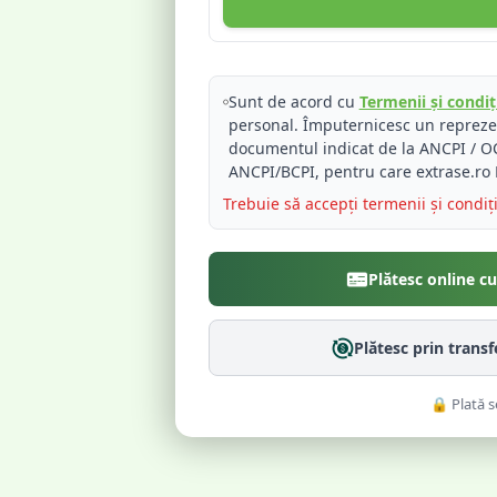
Sunt de acord cu
Termenii și condiți
personal. Împuternicesc un reprez
documentul indicat de la ANCPI / OC
ANCPI/BCPI, pentru care extrase.ro 
Trebuie să accepți termenii și condiț
Plătesc online c
Plătesc prin trans
🔒 Plată s