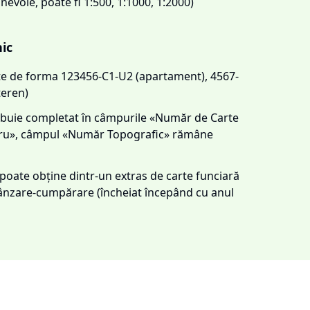
 nevoie, poate fi 1:500, 1:1000, 1:2000)
nic
este de forma 123456-C1-U2 (apartament), 4567-
teren)
trebuie completat în câmpurile «Număr de Carte
tru», câmpul «Număr Topografic» rămâne
e poate obține dintr-un extras de carte funciară
 vânzare-cumpărare (încheiat începând cu anul