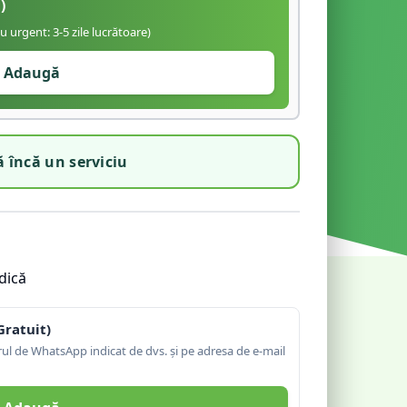
)
iu urgent: 3-5 zile lucrătoare)
Adaugă
 încă un serviciu
dică
Gratuit)
l de WhatsApp indicat de dvs. și pe adresa de e-mail