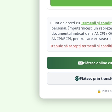
Sunt de acord cu
Termenii și condiți
personal. Împuternicesc un reprez
documentul indicat de la ANCPI / OC
ANCPI/BCPI, pentru care extrase.ro 
Trebuie să accepți termenii și condiț
Plătesc online c
Plătesc prin trans
🔒 Plată s