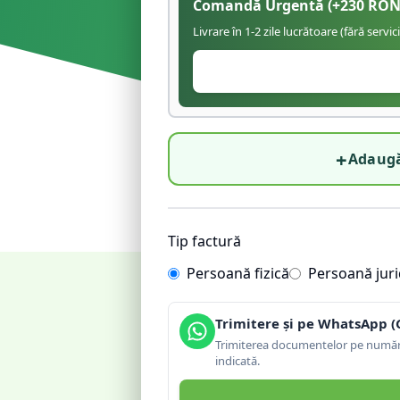
Comandă Urgentă
(+
230
RON
Livrare în 1-2 zile lucrătoare (fără servic
+
Adaugă
Tip factură
Persoană fizică
Persoană juri
Trimitere și pe WhatsApp (
Trimiterea documentelor pe număru
indicată.