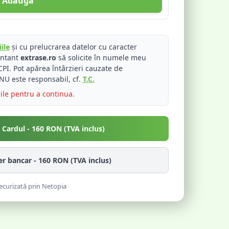
Adaugă
ile
și cu prelucrarea datelor cu caracter
entant
extrase.ro
să solicite în numele meu
PI. Pot apărea întârzieri cauzate de
NU este responsabil, cf.
T.C.
iile pentru a continua.
u Cardul -
160
RON (TVA inclus)
fer bancar -
160
RON (TVA inclus)
ecurizată prin Netopia