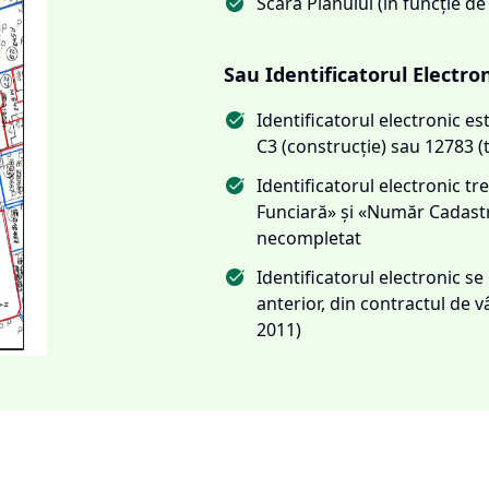
Scara Planului (în funcție de
Sau Identificatorul Electro
Identificatorul electronic 
C3 (construcție) sau 12783 (
Identificatorul electronic 
Funciară» și «Număr Cadas
necompletat
Identificatorul electronic s
anterior, din contractul de
2011)