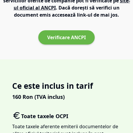
serviciilor oferite de companie pot fi verificate pe
site-
ul oficial al ANCPI
. Dacă dorești să verifici un
document emis accesează link-ul de mai jos.
Verificare ANCPI
Ce este inclus in tarif
160
Ron (TVA inclus)
Toate taxele OCPI
Toate taxele aferente emiterii documentelor de