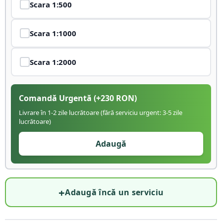
Scara
1:500
Scara
1:1000
Scara
1:2000
Comandă Urgentă
(+
230
RON)
Livrare în 1-2 zile lucrătoare (fără serviciu urgent: 3-5 zile
lucrătoare)
Adaugă
+
Adaugă încă un serviciu