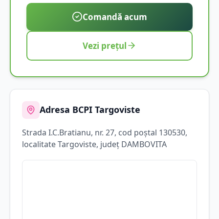
Comandă acum
Vezi prețul
Adresa BCPI
Targoviste
Strada
I.C.Bratianu
, nr. 27
, cod poștal 130530
,
localitate
Targoviste
, județ
DAMBOVITA