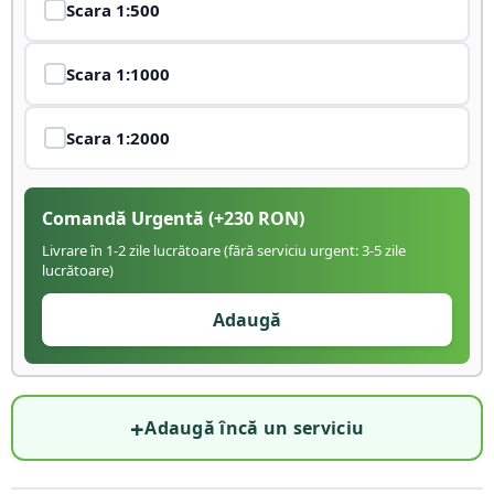
Scara
1:500
Scara
1:1000
Scara
1:2000
Comandă Urgentă
(+
230
RON)
Livrare în 1-2 zile lucrătoare (fără serviciu urgent: 3-5 zile
lucrătoare)
Adaugă
+
Adaugă încă un serviciu