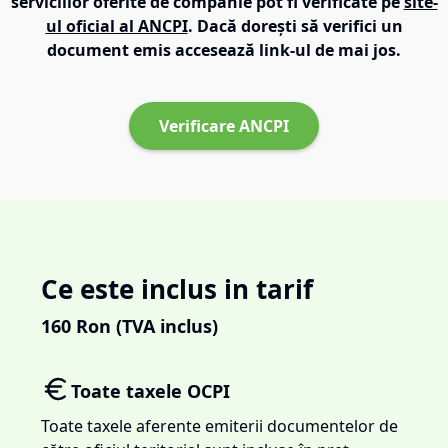
serviciilor oferite de companie pot fi verificate pe
site-
ul oficial al ANCPI
. Dacă dorești să verifici un
document emis accesează link-ul de mai jos.
Verificare ANCPI
Ce este inclus in tarif
160
Ron (TVA inclus)
Toate taxele OCPI
Toate taxele aferente emiterii documentelor de