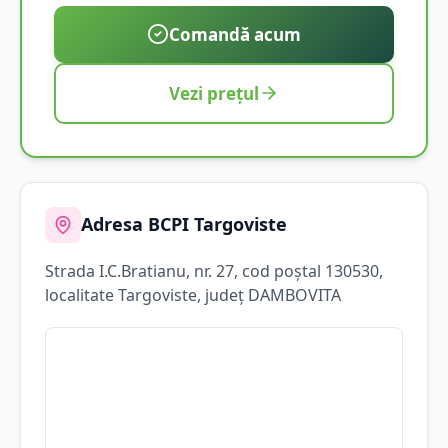
Comandă acum
Vezi prețul
Adresa BCPI
Targoviste
Strada
I.C.Bratianu
, nr. 27
, cod poștal 130530
,
localitate
Targoviste
, județ
DAMBOVITA