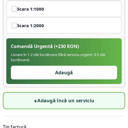
Scara
1:1000
Scara
1:2000
Comandă Urgentă
(+
230
RON)
Livrare în 1-2 zile lucrătoare (fără serviciu urgent: 3-5 zile
lucrătoare)
Adaugă
+
Adaugă încă un serviciu
Tip factură