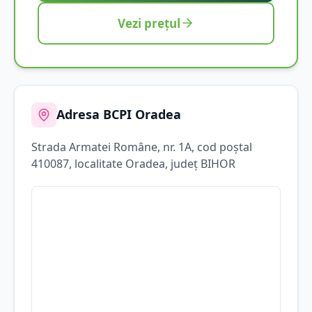
Vezi prețul
Adresa BCPI
Oradea
Strada
Armatei Române
, nr. 1A
, cod poștal
410087
, localitate
Oradea
, județ
BIHOR