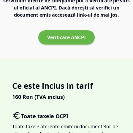
serviciilor oferite de companie pot fi verificate pe
site-
ul oficial al ANCPI
. Dacă dorești să verifici un
document emis accesează link-ul de mai jos.
Verificare ANCPI
Ce este inclus in tarif
160
Ron (TVA inclus)
Toate taxele OCPI
Toate taxele aferente emiterii documentelor de