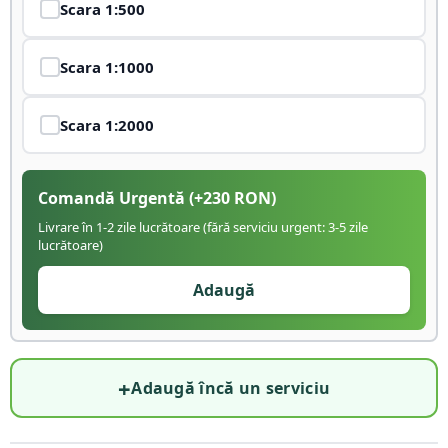
Scara
1:500
Scara
1:1000
Scara
1:2000
Comandă Urgentă
(+
230
RON)
Livrare în 1-2 zile lucrătoare (fără serviciu urgent: 3-5 zile
lucrătoare)
Adaugă
+
Adaugă încă un serviciu