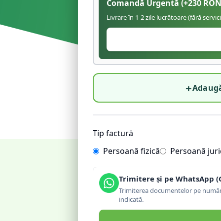
Comandă Urgentă
(+
230
RON
Livrare în 1-2 zile lucrătoare (fără servic
+
Adaugă
Tip factură
Persoană fizică
Persoană juri
Trimitere și pe WhatsApp (
Trimiterea documentelor pe număru
indicată.