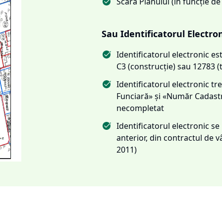
Scara Planului (în funcție de
Sau Identificatorul Electro
Identificatorul electronic 
C3 (construcție) sau 12783 (
Identificatorul electronic 
Funciară» și «Număr Cadas
necompletat
Identificatorul electronic s
anterior, din contractul de
2011)