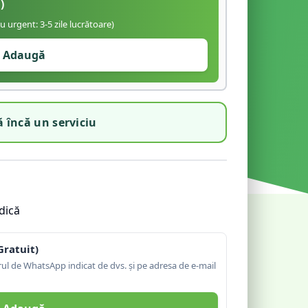
)
iu urgent: 3-5 zile lucrătoare)
Adaugă
 încă un serviciu
dică
Gratuit)
l de WhatsApp indicat de dvs. și pe adresa de e-mail