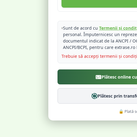
Sunt de acord cu
Termenii și condiți
personal. Împuternicesc un reprez
documentul indicat de la ANCPI / OC
ANCPI/BCPI, pentru care extrase.ro 
Trebuie să accepți termenii și condiț
Plătesc online c
Plătesc prin trans
🔒 Plată s