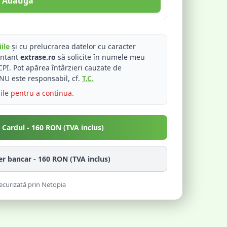
Adaugă
ile
și cu prelucrarea datelor cu caracter
entant
extrase.ro
să solicite în numele meu
PI. Pot apărea întârzieri cauzate de
NU este responsabil, cf.
T.C.
iile pentru a continua.
u Cardul -
160
RON (TVA inclus)
fer bancar -
160
RON (TVA inclus)
ecurizată prin Netopia