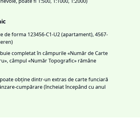
 nevoie, poate fi 1:500, 1:1000, 1:2000)
nic
este de forma 123456-C1-U2 (apartament), 4567-
teren)
trebuie completat în câmpurile «Număr de Carte
tru», câmpul «Număr Topografic» rămâne
e poate obține dintr-un extras de carte funciară
 vânzare-cumpărare (încheiat începând cu anul