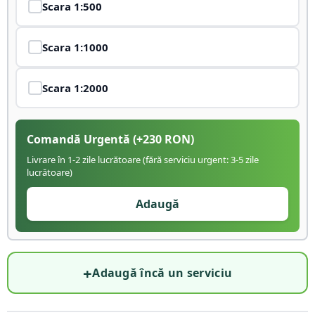
Scara
1:500
Scara
1:1000
Scara
1:2000
Comandă Urgentă
(+
230
RON)
Livrare în 1-2 zile lucrătoare (fără serviciu urgent: 3-5 zile
lucrătoare)
Adaugă
+
Adaugă încă un serviciu