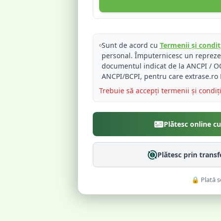
Sunt de acord cu
Termenii și condiți
personal. Împuternicesc un reprez
documentul indicat de la ANCPI / OC
ANCPI/BCPI, pentru care extrase.ro 
Trebuie să accepți termenii și condiț
Plătesc online c
Plătesc prin trans
🔒 Plată s