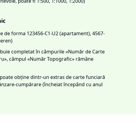
 nevoie, poate fi 1:500, 1:1000, 1:2000)
nic
este de forma 123456-C1-U2 (apartament), 4567-
teren)
trebuie completat în câmpurile «Număr de Carte
tru», câmpul «Număr Topografic» rămâne
e poate obține dintr-un extras de carte funciară
 vânzare-cumpărare (încheiat începând cu anul