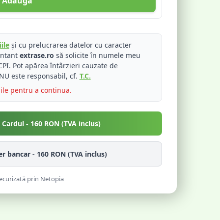
Adaugă
ile
și cu prelucrarea datelor cu caracter
entant
extrase.ro
să solicite în numele meu
PI. Pot apărea întârzieri cauzate de
NU este responsabil, cf.
T.C.
iile pentru a continua.
u Cardul -
160
RON (TVA inclus)
fer bancar -
160
RON (TVA inclus)
ecurizată prin Netopia