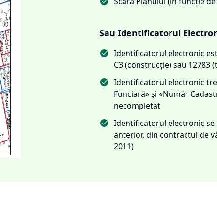
Scara Planului (în funcție de
Sau Identificatorul Electro
Identificatorul electronic 
C3 (construcție) sau 12783 (
Identificatorul electronic 
Funciară» și «Număr Cadas
necompletat
Identificatorul electronic s
anterior, din contractul de
2011)