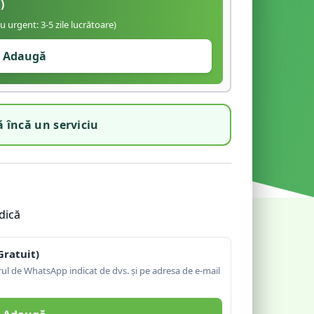
)
iu urgent: 3-5 zile lucrătoare)
Adaugă
 încă un serviciu
dică
Gratuit)
l de WhatsApp indicat de dvs. și pe adresa de e-mail