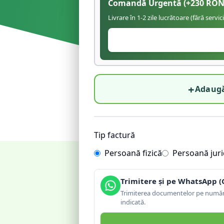
Comandă Urgentă
(+
230
RON
Livrare în 1-2 zile lucrătoare (fără servic
+
Adaugă
Tip factură
Persoană fizică
Persoană juri
Trimitere și pe WhatsApp (
Trimiterea documentelor pe număru
indicată.