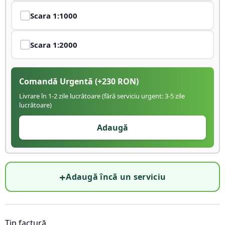
Scara
1:1000
Scara
1:2000
Comandă Urgentă
(+
230
RON)
Livrare în 1-2 zile lucrătoare (fără serviciu urgent: 3-5 zile
lucrătoare)
Adaugă
+
Adaugă încă un serviciu
Tip factură