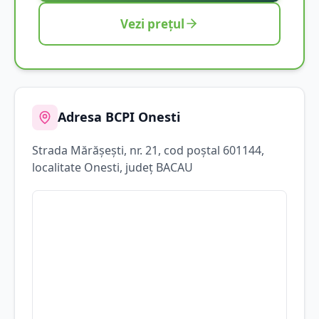
Vezi prețul
Adresa BCPI
Onesti
Strada
Mărăşeşti
, nr. 21
, cod poștal 601144
,
localitate
Onesti
, județ
BACAU