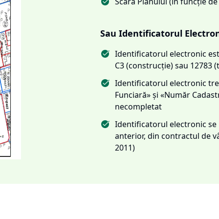
Scara Planului (în funcție de
Sau Identificatorul Electro
Identificatorul electronic 
C3 (construcție) sau 12783 (
Identificatorul electronic 
Funciară» și «Număr Cadas
necompletat
Identificatorul electronic s
anterior, din contractul de
2011)