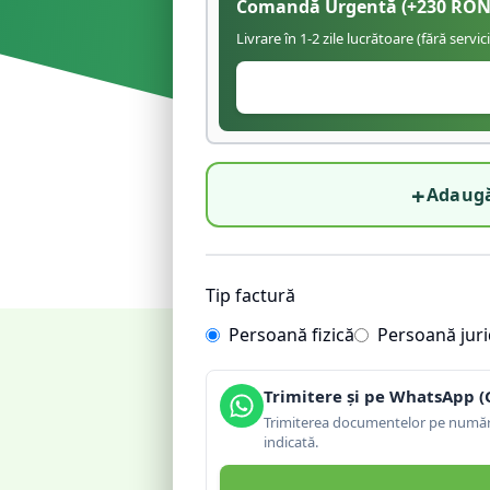
Comandă Urgentă
(+
230
RON
Livrare în 1-2 zile lucrătoare (fără servic
+
Adaugă
Tip factură
Persoană fizică
Persoană juri
Trimitere și pe WhatsApp (
Trimiterea documentelor pe număru
indicată.