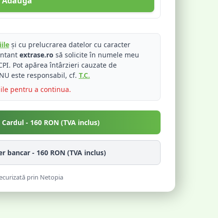
Adaugă
ile
și cu prelucrarea datelor cu caracter
entant
extrase.ro
să solicite în numele meu
PI. Pot apărea întârzieri cauzate de
NU este responsabil, cf.
T.C.
iile pentru a continua.
u Cardul -
160
RON (TVA inclus)
fer bancar -
160
RON (TVA inclus)
ecurizată prin Netopia