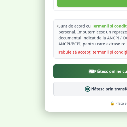
Sunt de acord cu
Termenii și condiți
personal. Împuternicesc un reprez
documentul indicat de la ANCPI / OC
ANCPI/BCPI, pentru care extrase.ro 
Trebuie să accepți termenii și condiț
Plătesc online c
Plătesc prin trans
🔒 Plată s