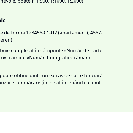
 nevoie, poate fi 1:500, 1:1000, 1:2000)
nic
este de forma 123456-C1-U2 (apartament), 4567-
teren)
trebuie completat în câmpurile «Număr de Carte
tru», câmpul «Număr Topografic» rămâne
e poate obține dintr-un extras de carte funciară
 vânzare-cumpărare (încheiat începând cu anul