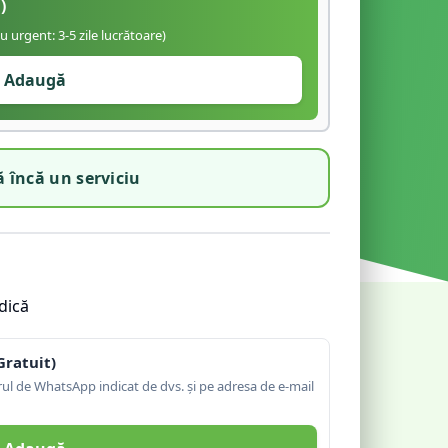
)
iu urgent: 3-5 zile lucrătoare)
Adaugă
 încă un serviciu
dică
Gratuit)
l de WhatsApp indicat de dvs. și pe adresa de e-mail