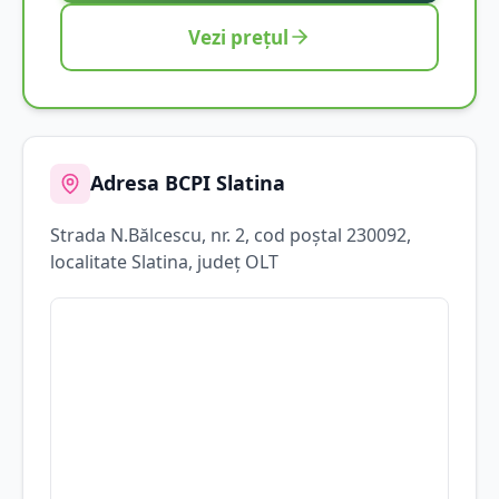
Vezi prețul
Adresa BCPI
Slatina
Strada
N.Bălcescu
, nr. 2
, cod poștal 230092
,
localitate
Slatina
, județ
OLT