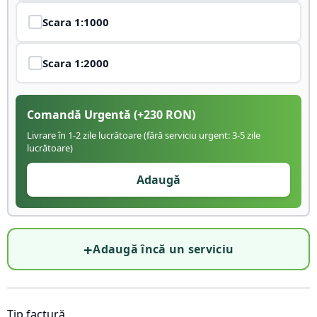
Scara
1:1000
Scara
1:2000
Comandă Urgentă
(+
230
RON)
Livrare în 1-2 zile lucrătoare (fără serviciu urgent: 3-5 zile
lucrătoare)
Adaugă
+
Adaugă încă un serviciu
Tip factură