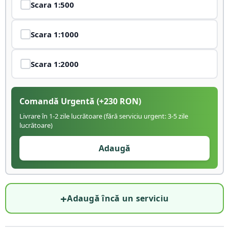
Scara
1:500
Scara
1:1000
Scara
1:2000
Comandă Urgentă
(+
230
RON)
Livrare în 1-2 zile lucrătoare (fără serviciu urgent: 3-5 zile
lucrătoare)
Adaugă
+
Adaugă încă un serviciu