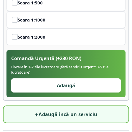
Scara
1:500
Scara
1:1000
Scara
1:2000
Comandă Urgentă
(+
230
RON)
Livrare în 1-2 zile lucrătoare (fără serviciu urgent: 3-5 zile
lucrătoare)
Adaugă
+
Adaugă încă un serviciu