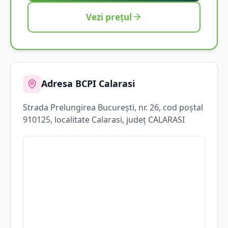
Vezi prețul
Adresa BCPI
Calarasi
Strada
Prelungirea Bucureşti
, nr. 26
, cod poștal
910125
, localitate
Calarasi
, județ
CALARASI