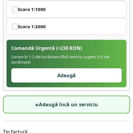
Scara
1:1000
Scara
1:2000
Comandă Urgentă
(+
230
RON)
Livrare în 1-2 zile lucrătoare (fără serviciu urgent: 3-5 zile
lucrătoare)
Adaugă
+
Adaugă încă un serviciu
Tip factură