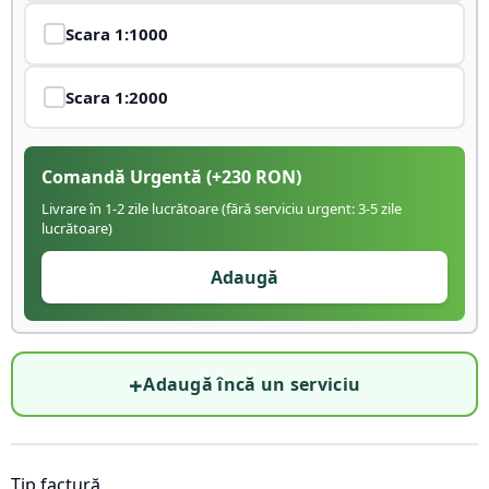
Scara
1:1000
Scara
1:2000
Comandă Urgentă
(+
230
RON)
Livrare în 1-2 zile lucrătoare (fără serviciu urgent: 3-5 zile
lucrătoare)
Adaugă
+
Adaugă încă un serviciu
Tip factură