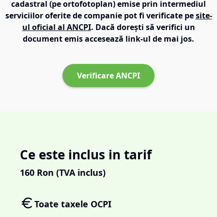
cadastral (pe ortofotoplan) emise prin intermediul
serviciilor oferite de companie pot fi verificate pe
site-
ul oficial al ANCPI
. Dacă dorești să verifici un
document emis accesează link-ul de mai jos.
Verificare ANCPI
Ce este inclus in tarif
160
Ron (TVA inclus)
Toate taxele OCPI