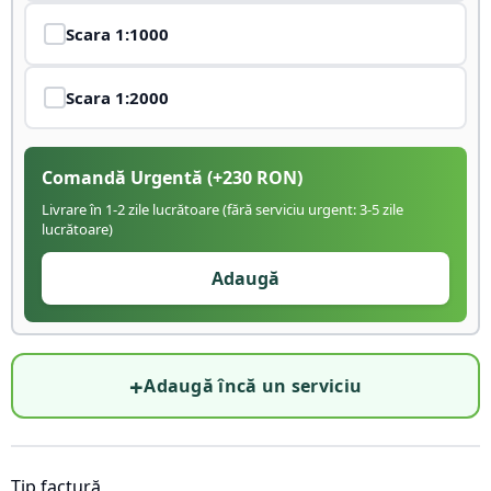
Scara
1:1000
Scara
1:2000
Comandă Urgentă
(+
230
RON)
Livrare în 1-2 zile lucrătoare (fără serviciu urgent: 3-5 zile
lucrătoare)
Adaugă
+
Adaugă încă un serviciu
Tip factură