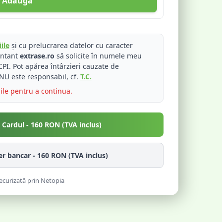
Adaugă
ile
și cu prelucrarea datelor cu caracter
entant
extrase.ro
să solicite în numele meu
PI. Pot apărea întârzieri cauzate de
NU este responsabil, cf.
T.C.
iile pentru a continua.
u Cardul -
160
RON (TVA inclus)
fer bancar -
160
RON (TVA inclus)
ecurizată prin Netopia