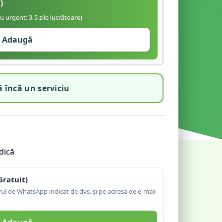
)
iu urgent: 3-5 zile lucrătoare)
Adaugă
 încă un serviciu
dică
Gratuit)
l de WhatsApp indicat de dvs. și pe adresa de e-mail