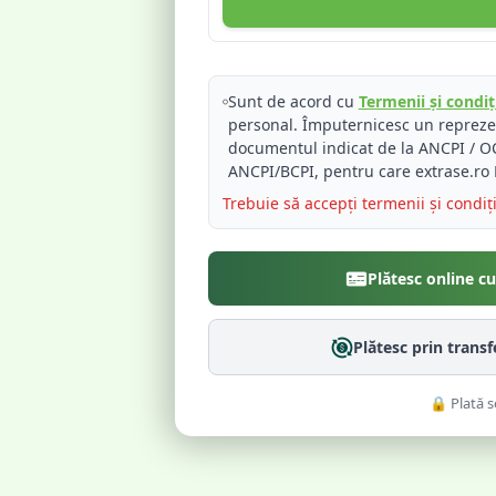
Sunt de acord cu
Termenii și condiți
personal. Împuternicesc un reprez
documentul indicat de la ANCPI / OC
ANCPI/BCPI, pentru care extrase.ro 
Trebuie să accepți termenii și condiț
Plătesc online c
Plătesc prin trans
🔒 Plată s