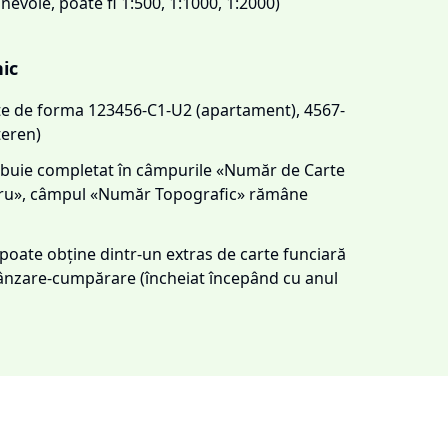
 nevoie, poate fi 1:500, 1:1000, 1:2000)
nic
este de forma 123456-C1-U2 (apartament), 4567-
teren)
trebuie completat în câmpurile «Număr de Carte
tru», câmpul «Număr Topografic» rămâne
e poate obține dintr-un extras de carte funciară
 vânzare-cumpărare (încheiat începând cu anul