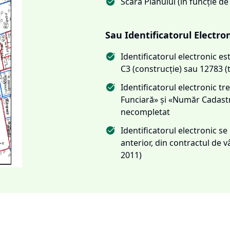
Scara Planului (în funcție de
Sau Identificatorul Electro
Identificatorul electronic 
C3 (construcție) sau 12783 (
Identificatorul electronic 
Funciară» și «Număr Cadas
necompletat
Identificatorul electronic s
anterior, din contractul de
2011)