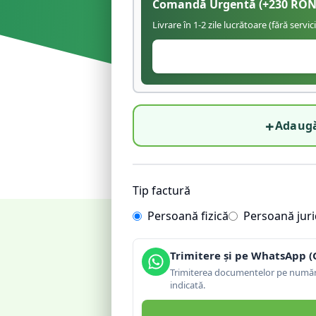
Comandă Urgentă
(+
230
RON
Livrare în 1-2 zile lucrătoare (fără servic
+
Adaugă
Tip factură
Persoană fizică
Persoană juri
Trimitere și pe WhatsApp (
Trimiterea documentelor pe număru
indicată.