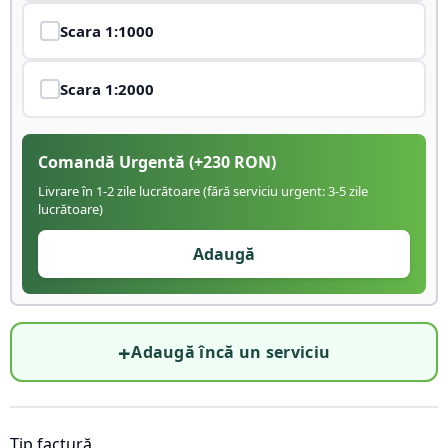
Scara
1:1000
Scara
1:2000
Comandă Urgentă
(+
230
RON)
Livrare în 1-2 zile lucrătoare (fără serviciu urgent: 3-5 zile
lucrătoare)
Adaugă
+
Adaugă încă un serviciu
Tip factură