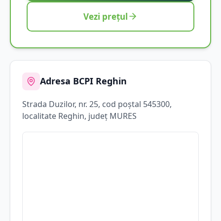
Vezi prețul
Adresa BCPI
Reghin
Strada
Duzilor
, nr. 25
, cod poștal 545300
,
localitate
Reghin
, județ
MURES