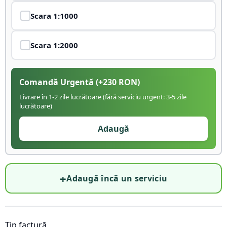
Scara
1:1000
Scara
1:2000
Comandă Urgentă
(+
230
RON)
Livrare în 1-2 zile lucrătoare (fără serviciu urgent: 3-5 zile
lucrătoare)
Adaugă
+
Adaugă încă un serviciu
Tip factură