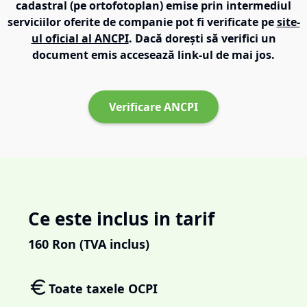
cadastral (pe ortofotoplan) emise prin intermediul
serviciilor oferite de companie pot fi verificate pe
site-
ul oficial al ANCPI
. Dacă dorești să verifici un
document emis accesează link-ul de mai jos.
Verificare ANCPI
Ce este inclus in tarif
160
Ron (TVA inclus)
Toate taxele OCPI