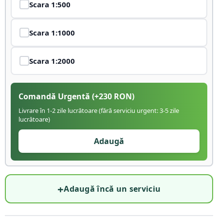
Scara
1:500
Scara
1:1000
Scara
1:2000
Comandă Urgentă
(+
230
RON)
Livrare în 1-2 zile lucrătoare (fără serviciu urgent: 3-5 zile
lucrătoare)
Adaugă
+
Adaugă încă un serviciu