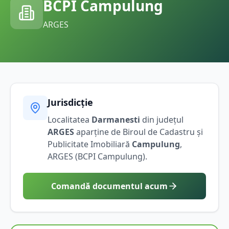
BCPI
Campulung
ARGES
Jurisdicție
Localitatea
Darmanesti
din județul
ARGES
aparține de Biroul de Cadastru și
Publicitate Imobiliară
Campulung
,
ARGES
(BCPI
Campulung
).
Comandă documentul acum