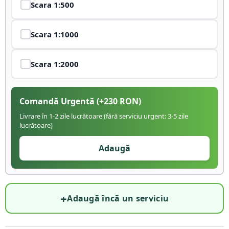
Scara
1:500
Scara
1:1000
Scara
1:2000
Comandă Urgentă
(+
230
RON)
Livrare în 1-2 zile lucrătoare (fără serviciu urgent: 3-5 zile
lucrătoare)
Adaugă
+
Adaugă încă un serviciu