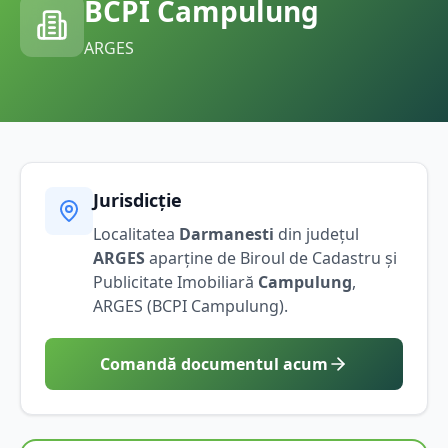
BCPI
Campulung
ARGES
Jurisdicție
Localitatea
Darmanesti
din județul
ARGES
aparține de Biroul de Cadastru și
Publicitate Imobiliară
Campulung
,
ARGES
(BCPI
Campulung
).
Comandă documentul acum