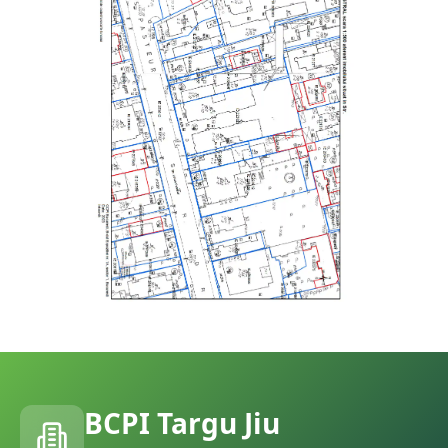
BCPI
Targu Jiu