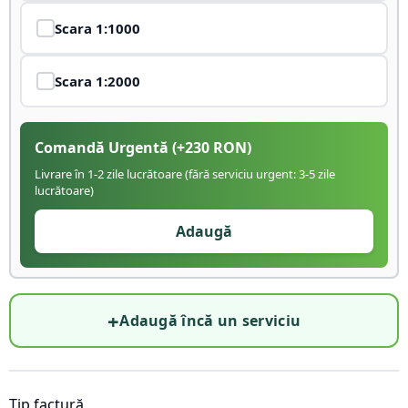
Scara
1:1000
Scara
1:2000
Comandă Urgentă
(+
230
RON)
Livrare în 1-2 zile lucrătoare (fără serviciu urgent: 3-5 zile
lucrătoare)
Adaugă
+
Adaugă încă un serviciu
Tip factură