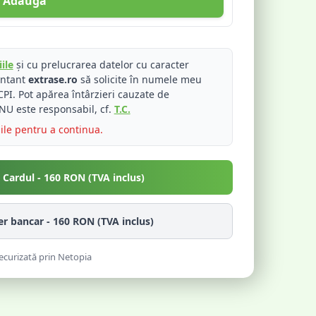
Adaugă
ile
și cu prelucrarea datelor cu caracter
entant
extrase.ro
să solicite în numele meu
PI. Pot apărea întârzieri cauzate de
NU este responsabil, cf.
T.C.
iile pentru a continua.
u Cardul -
160
RON (TVA inclus)
fer bancar -
160
RON (TVA inclus)
ecurizată prin Netopia