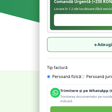
Comandă Urgentă
(+
230
RON
Livrare în 1-2 zile lucrătoare (fără servic
+
Adaugă
Tip factură
Persoană fizică
Persoană juri
Trimitere și pe WhatsApp (
Trimiterea documentelor pe număru
indicată.