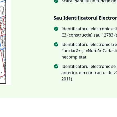
Scara Planului (în funcție de
Sau Identificatorul Electro
Identificatorul electronic 
C3 (construcție) sau 12783 (
Identificatorul electronic 
Funciară» și «Număr Cadas
necompletat
Identificatorul electronic s
anterior, din contractul de
2011)