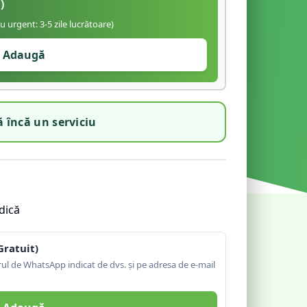
)
iu urgent: 3-5 zile lucrătoare)
Adaugă
 încă un serviciu
dică
Gratuit)
l de WhatsApp indicat de dvs. și pe adresa de e-mail