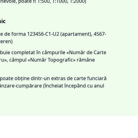
 nevoie, poate fi 1:500, 1:1000, 1:2000)
nic
este de forma 123456-C1-U2 (apartament), 4567-
teren)
trebuie completat în câmpurile «Număr de Carte
tru», câmpul «Număr Topografic» rămâne
e poate obține dintr-un extras de carte funciară
 vânzare-cumpărare (încheiat începând cu anul