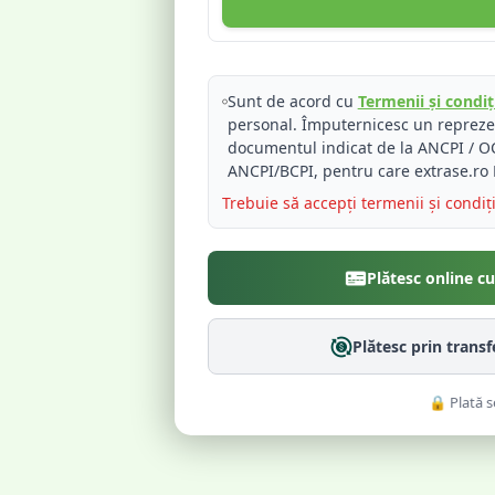
Sunt de acord cu
Termenii și condiți
personal. Împuternicesc un reprez
documentul indicat de la ANCPI / OC
ANCPI/BCPI, pentru care extrase.ro 
Trebuie să accepți termenii și condiț
Plătesc online c
Plătesc prin trans
🔒 Plată s