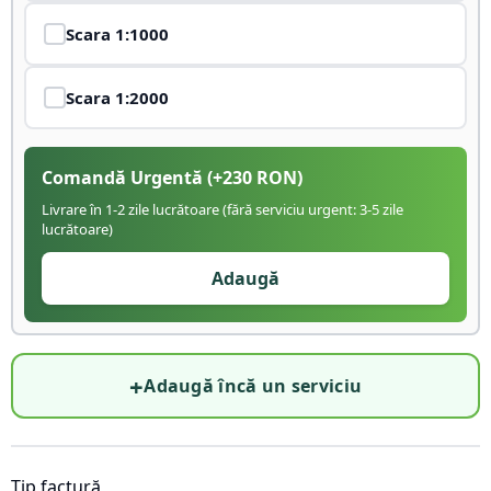
Scara
1:1000
Scara
1:2000
Comandă Urgentă
(+
230
RON)
Livrare în 1-2 zile lucrătoare (fără serviciu urgent: 3-5 zile
lucrătoare)
Adaugă
+
Adaugă încă un serviciu
Tip factură