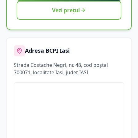
Vezi prețul
Adresa BCPI
Iasi
Strada
Costache Negri
, nr. 48
, cod poștal
700071
, localitate
Iasi
, județ
IASI