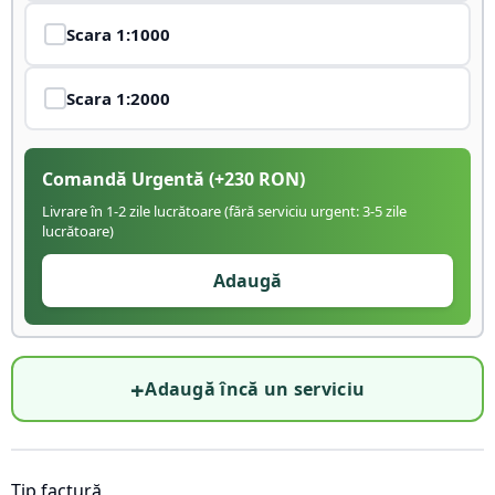
Scara
1:1000
Scara
1:2000
Comandă Urgentă
(+
230
RON)
Livrare în 1-2 zile lucrătoare (fără serviciu urgent: 3-5 zile
lucrătoare)
Adaugă
+
Adaugă încă un serviciu
Tip factură