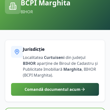
BCPI
Marghita
BIHOR
Jurisdicție
Localitatea
Curtuiseni
din județul
BIHOR
aparține de Biroul de Cadastru și
Publicitate Imobiliară
Marghita
,
BIHOR
(BCPI
Marghita
).
Comandă documentul acum