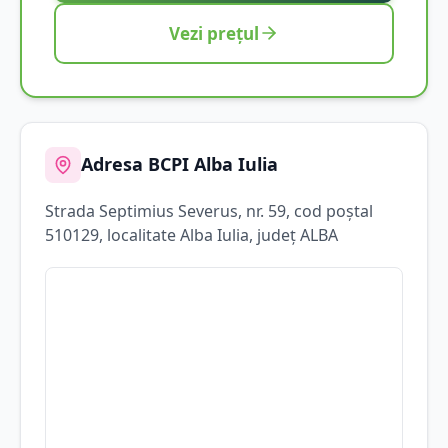
Vezi prețul
Adresa BCPI
Alba Iulia
Strada
Septimius Severus
, nr. 59
, cod poștal
510129
, localitate
Alba Iulia
, județ
ALBA