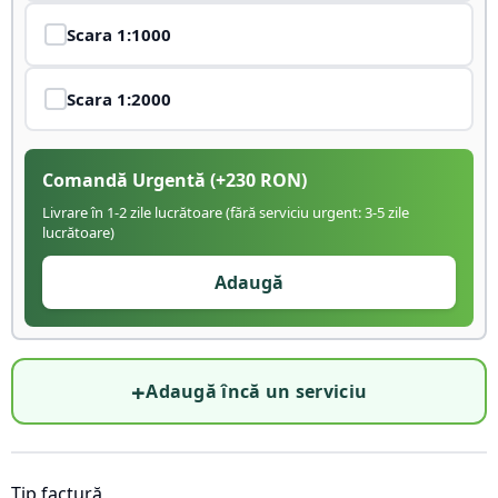
Scara
1:1000
Scara
1:2000
Comandă Urgentă
(+
230
RON)
Livrare în 1-2 zile lucrătoare (fără serviciu urgent: 3-5 zile
lucrătoare)
Adaugă
+
Adaugă încă un serviciu
Tip factură