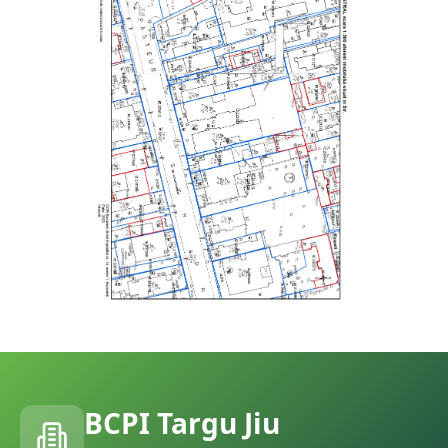
BCPI
Targu Jiu