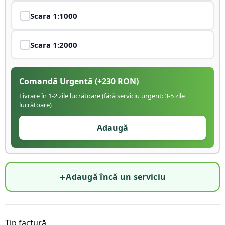
Scara
1:1000
Scara
1:2000
Comandă Urgentă
(+
230
RON)
Livrare în 1-2 zile lucrătoare (fără serviciu urgent: 3-5 zile
lucrătoare)
Adaugă
+
Adaugă încă un serviciu
Tip factură